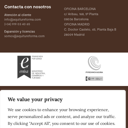
Contacta con nosotros
OFICINA BARCELONA
c/ Aribau, 168, 5ª Planta
Atención al cliente
08036 Barcelona
info@aquitureforma.com
(+34) 919 03 40 65
OFICINA MADRID
C. Doctor Castelo, 45, Planta Baja B
Expansión y licencias
28009 Madrid
somos@aquitureforma.com
Aquí tu reforma 2021 Todos los derechos reservados.
1 Cada licenciatario es jurídica y financieramente independiente y único responsable
We value your privacy
de su propia actividad
We use cookies to enhance your browsing experience,
Aviso Legal
Política de Cookies
Política De Privacidad
serve personalized ads or content, and analyze our traffic.
By clicking "Accept All", you consent to our use of cookies.
Información previa al licenciatario – Ley de transparencia